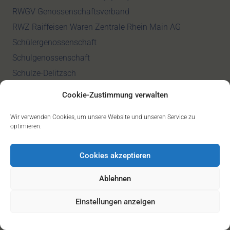
RWGV Genossenschaftsverband
RWZ Raiffeisen Waren Zentrale Rhein Main AG
Schülergenossenschaft
Schulgenossenschaft
Schulze-Delitzsch
Siedlungsgenossenschaft
Cookie-Zustimmung verwalten
SM-GV-update
Wir verwenden Cookies, um unsere Website und unseren Service zu
Small Banking Box
optimieren.
SoLaWi
SOLAWI Solidarische Landwirtschaft
Cookies akzeptieren
Solidarische Ökonomie
Ablehnen
Solidarismus
Sozialgenossenschaften
Einstellungen anzeigen
Sozialismus-Genossenschaften
Sparda-Bank