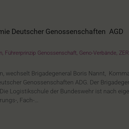
emie Deutscher Genossenschaften AGD
n
,
Führerprinzip Genossenschaft
,
Geno-Verbände
,
ZERV
gen, wechselt Brigadegeneral Boris Nannt, Komm
utscher Genossenschaften ADG. Der Brigadegener
ie Logistikschule der Bundeswehr ist nach eigen
rungs-, Fach-…