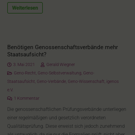
Weiterlesen
Benötigen Genossenschaftsverbände mehr
Staatsaufsicht?
3. Mai 2021
Gerald Wiegner
Geno-Recht
,
Geno-Selbstverwaltung
,
Geno-
Staatsaufsicht
,
Geno-Verbände
,
Geno-Wissenschaft
,
igenos
e.V.
1
Kommentar
Die genossenschaftlichen Prüfungsverbände unterliegen
einer regelmäßigen und gesetzlich verordneten
Qualitätsprüfung. Diese erweist sich jedoch zunehmend
als untauglich, da sie nur die Formalien prüft, nicht aber