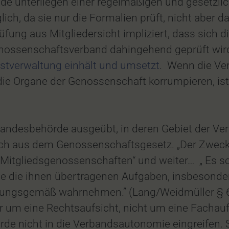
e unterliegen einer regelmäßigen und gesetzlic
ich, da sie nur die Formalien prüft, nicht aber
ung aus Mitgliedersicht impliziert, dass sich 
nossenschaftsverband dahingehend geprüft wird, 
bstverwaltung einhält und umsetzt
. Wenn die Ve
ie Organe der Genossenschaft korrumpieren, ist 
andesbehörde ausgeübt, in deren Gebiet der Verb
ch aus dem Genossenschaftsgesetz. „Der Zweck d
 Mitgliedsgenossenschaften“ und weiter… „ Es sol
de die ihnen übertragenen Aufgaben, insbesonde
nungsgemäß wahrnehmen.” (Lang/Weidmüller § 6
er um eine Rechtsaufsicht, nicht um eine Fachau
hörde nicht in die Verbandsautonomie eingreife