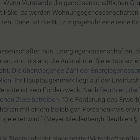
 Wenn Vorstände die genossenschaftlichen Gru
bt Fälle, da werden Wohnungsgenossenschaften 
reiten. Dabei ist die Nutzungsgebühr eine rein
nossenschaften aus. Energiegenossenschaften, d
zieren, sind bislang die Ausnahme. Sie entspräch
cht.
Die überwiegende Zahl der Energiegenossen
llen.
Ihr Hauptaugenmerk liegt auf der Erwirtsch
endite ist kein Förderzweck. Nach
Beuthien, dar
schen Ziele betreiben.
“Die Förderung des Erwerbs 
chäften mit einem beliebigen Personenkreis erw
ugeleitet wird.” (Meyer-Meulenbergh-Beuthien § 
n der Staatsaufsicht eingesetzte Wirtschaftsprü