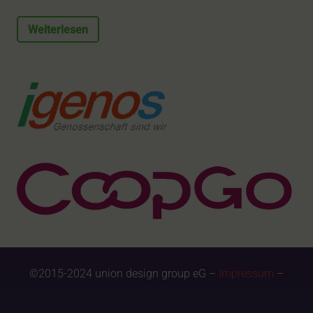
Weiterlesen
©2015-2024 union design group eG –
Impressum
–