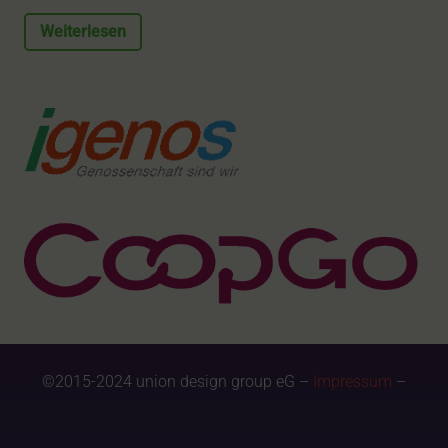
Weiterlesen
©2015-2024 union design group eG –
Impressum
–