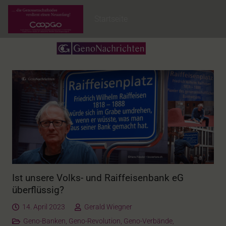
Startseite
Ist unsere Volks- und Raiffeisenbank eG
überflüssig?
14. April 2023
Gerald Wiegner
Geno-Banken
,
Geno-Revolution
,
Geno-Verbände
,