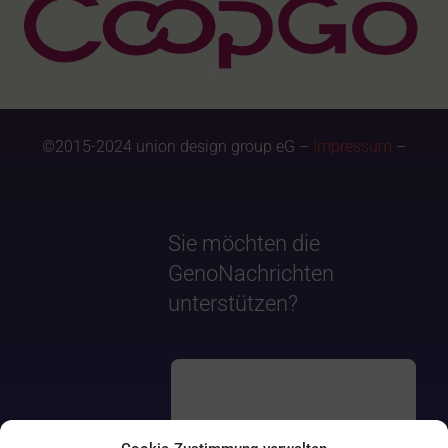
©2015-2024 union design group eG –
Impressum
–
Sie möchten die
GenoNachrichten
unterstützen?