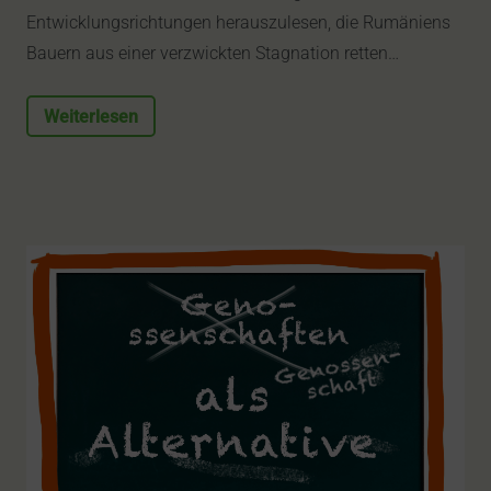
Entwicklungsrichtungen herauszulesen, die Rumäniens
Bauern aus einer verzwickten Stagnation retten…
Weiterlesen