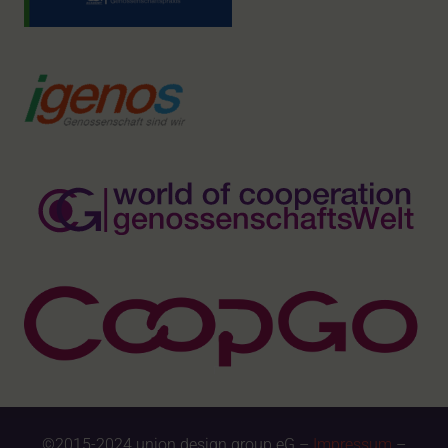
©2015-2024 union design group eG –
Impressum
–