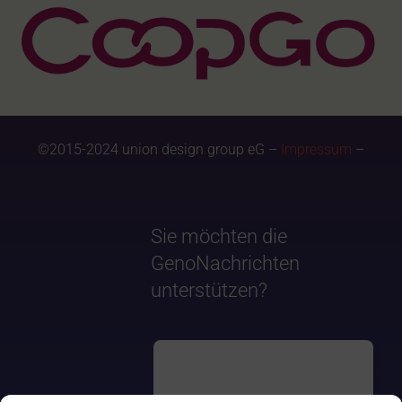
©2015-2024 union design group eG –
Impressum
–
Sie möchten die
GenoNachrichten
unterstützen?