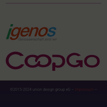
©2015-2024 union design group eG –
Impressum
–