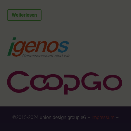
Weiterlesen
©2015-2024 union design group eG –
Impressum
–