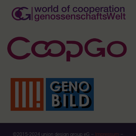
©2015-2024 union design group eG –
Impressum
–