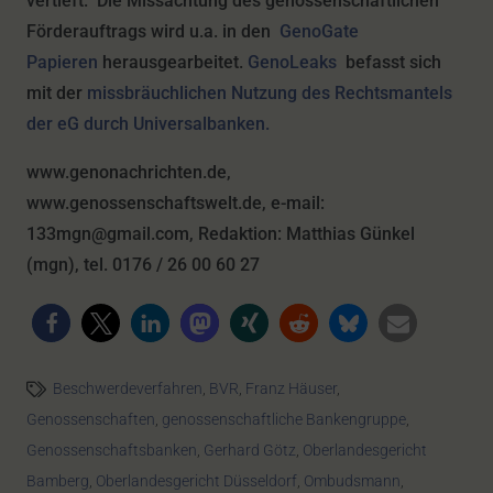
vertieft. Die Missachtung des genossenschaftlichen
Förderauftrags wird u.a. in den
GenoGate
Papieren
herausgearbeitet.
GenoLeaks
befasst sich
mit der
missbräuchlichen Nutzung des Rechtsmantels
der eG durch Universalbanken.
www.genonachrichten.de,
www.genossenschaftswelt.de, e-mail:
133mgn@gmail.com, Redaktion: Matthias Günkel
(mgn), tel. 0176 / 26 00 60 27
Beschwerdeverfahren
,
BVR
,
Franz Häuser
,
Genossenschaften
,
genossenschaftliche Bankengruppe
,
Genossenschaftsbanken
,
Gerhard Götz
,
Oberlandesgericht
Bamberg
,
Oberlandesgericht Düsseldorf
,
Ombudsmann
,