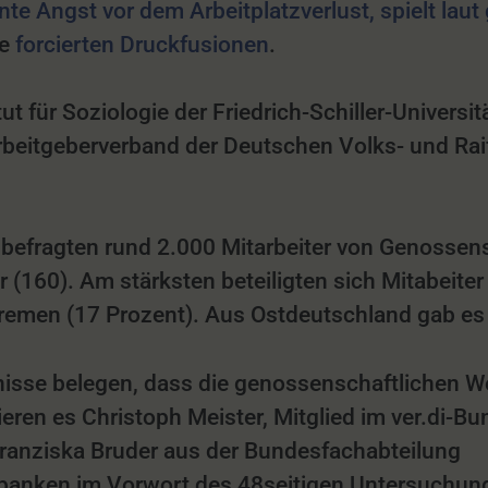
ente Angst vor dem Arbeitplatzverlust, spielt lau
te
forcierten Druckfusionen
.
tut für Soziologie der Friedrich-Schiller-Univers
beitgeberverband der Deutschen Volks- und Rai
 befragten rund 2.000 Mitarbeiter von Genossen
(160). Am stärksten beteiligten sich Mitabeiter
emen (17 Prozent). Aus Ostdeutschland gab es n
ebnisse belegen, dass die genossenschaftlichen 
ieren es Christoph Meister, Mitglied im ver.di-B
anziska Bruder aus der Bundesfachabteilung
anken im Vorwort des 48seitigen Untersuchung