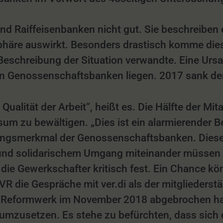
und Raiffeisenbanken nicht gut. Sie beschreiben 
sphäre auswirkt. Besonders drastisch komme di
 Beschreibung der Situation verwandte. Eine Urs
en Genossenschaftsbanken liegen. 2017 sank der
alität der Arbeit“, heißt es. Die Hälfte der Mita
um zu bewältigen. „Dies ist ein alarmierender Be
gsmerkmal der Genossenschaftsbanken. Diese so
und solidarischem Umgang miteinander müssen 
ie Gewerkschafter kritisch fest. Ein Chance könn
 die Gespräche mit ver.di als der mitgliederst
 Reformwerk im November 2018 abgebrochen ha
umzusetzen. Es stehe zu befürchten, dass sich d