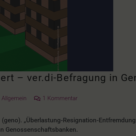
iert – ver.di-Befragung in 
Allgemein
1
Kommentar
 (geno). „Überlastung-Resignation-Entfremdung“
 in Genossenschaftsbanken.