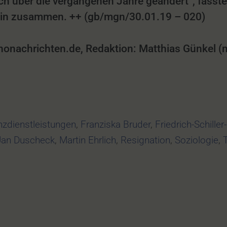
ch über die vergangenen Jahre geändert“, fasste
ain zusammen. ++ (gb/mgn/30.01.19 – 020)
achrichten.de, Redaktion: Matthias Günkel (mg
nzdienstleistungen
,
Franziska Bruder
,
Friedrich-Schiller
Jan Duscheck
,
Martin Ehrlich
,
Resignation
,
Soziologie
,
T