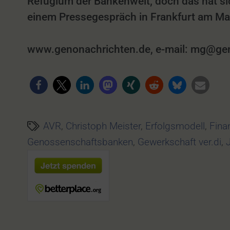
Refugium der Bankenwelt; doch das hat si
einem Pressegespräch in Frankfurt am M
www.genonachrichten.de, e-mail: mg@genon
AVR
,
Christoph Meister
,
Erfolgsmodell
,
Fina
Genossenschaftsbanken
,
Gewerkschaft ver.di
,