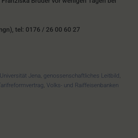
 Franziska Bruder vor wenigen Tagen bei
n), tel: 0176 / 26 00 60 27
-Universität Jena
,
genossenschaftliches Leitbild
,
arifreformvertrag
,
Volks- und Raiffeisenbanken