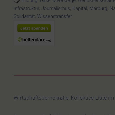
Bildung
,
Daseinsvorsorge
,
Genossenschaft
Infrastruktur
,
Journalismus
,
Kapital
,
Marburg
,
Na
Solidarität
,
Wissenstransfer
Wirtschaftsdemokratie: Kollektive-Liste i