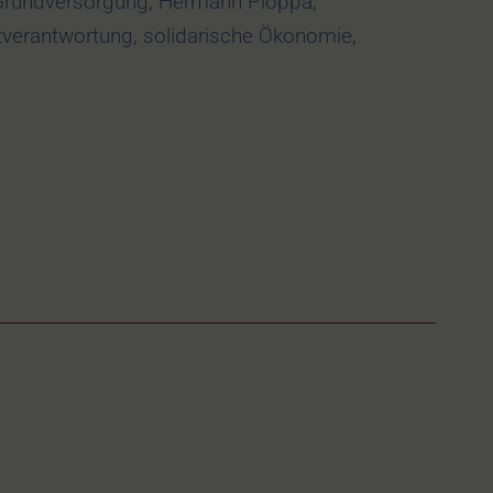
Grundversorgung
,
Hermann Ploppa
,
tverantwortung
,
solidarische Ökonomie
,