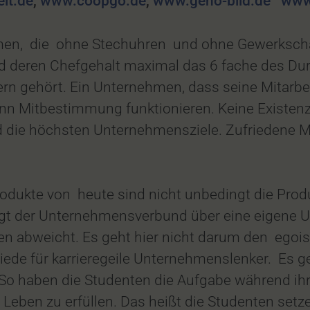
lt.de
,
www.coopgo.de
,
www.geno-bild.de
www
hmen, die ohne Stechuhren und ohne Gewerksch
d deren Chefgehalt maximal das 6 fache des Du
rn gehört. Ein Unternehmen, dass seine Mitarbei
ann Mitbestimmung funktionieren. Keine Existen
 die höchsten Unternehmensziele. Zufriedene Mi
odukte von heute sind nicht unbedingt die Prod
gt der Unternehmensverbund über eine eigene U
 abweicht. Es geht hier nicht darum den egoist
iede für karrieregeile Unternehmenslenker. Es 
So haben die Studenten die Aufgabe während ihr
Leben zu erfüllen. Das heißt die Studenten set