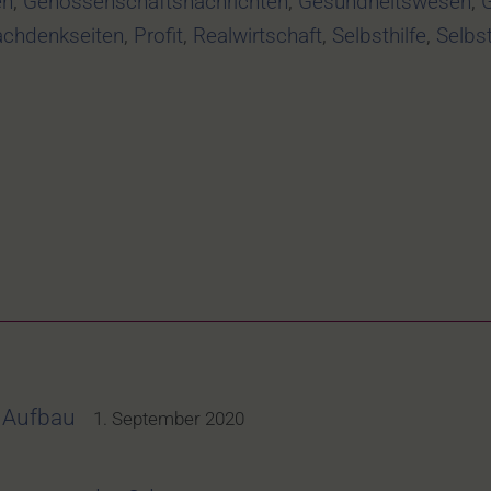
en
,
Genossenschaftsnachrichten
,
Gesundheitswesen
,
chdenkseiten
,
Profit
,
Realwirtschaft
,
Selbsthilfe
,
Selbs
m Aufbau
1. September 2020