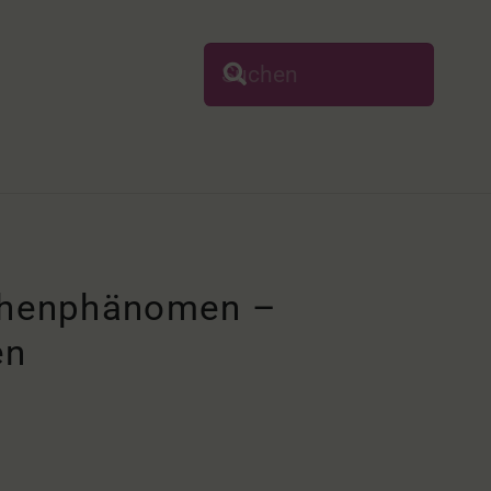
schenphänomen –
en