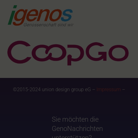
©2015-2024 union design group eG –
Impressum
–
Sie möchten die
GenoNachrichten
unterstützen?