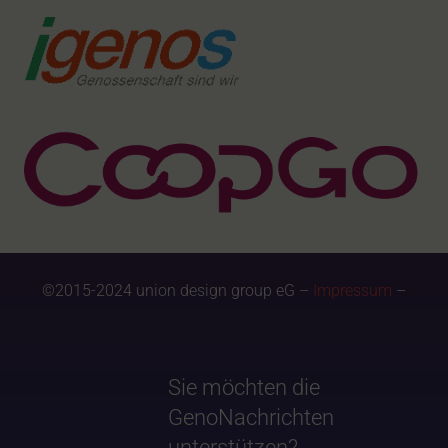
©2015-2024 union design group eG –
Impressum
–
Sie möchten die
GenoNachrichten
unterstützen?