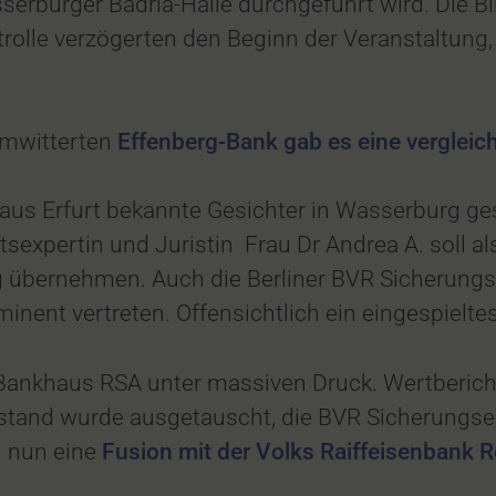
erburger Badria-Halle durchgeführt wird. Die Bi
le verzögerten den Beginn der Veranstaltung, di
umwitterten
Effenberg-Bank gab es eine vergleic
us Erfurt bekannte Gesichter in Wasserburg ges
xpertin und Juristin Frau Dr Andrea A. soll al
übernehmen. Auch die Berliner BVR Sicherungs
nent vertreten. Offensichtlich ein eingespielt
s Bankhaus RSA unter massiven Druck. Wertberic
stand wurde ausgetauscht, die BVR Sicherungsei
l nun eine
Fusion mit der Volks Raiffeisenbank