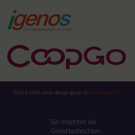
©2015-2024 union design group eG –
Impressum
–
Sie möchten die
GenoNachrichten