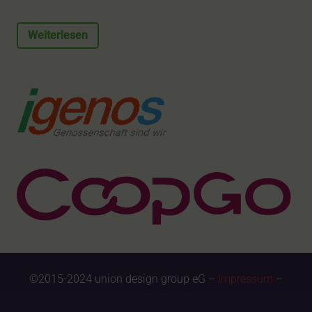
Weiterlesen
©2015-2024 union design group eG –
Impressum
–