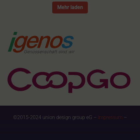
Mehr laden
©2015-2024 union design group eG –
Impressum
–