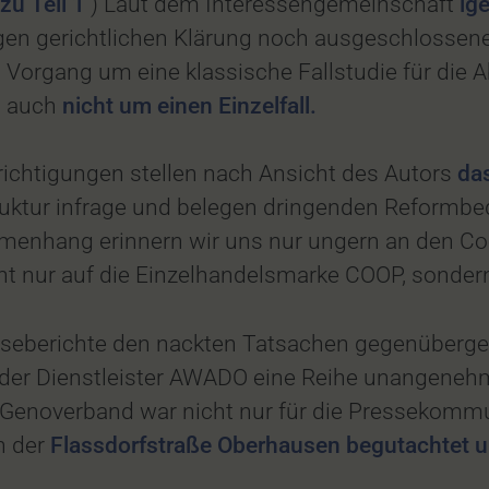
zu Teil 1
) Laut dem Interessengemeinschaft
ig
tigen gerichtlichen Klärung noch ausgeschlossen
 Vorgang um eine klassische Fallstudie für die 
h auch
nicht um einen Einzelfall.
chtigungen stellen nach Ansicht des Autors
da
uktur infrage und belegen dringenden Reformbe
enhang erinnern wir uns nur ungern an den Co
 nur auf die Einzelhandelsmarke COOP, sondern
seberichte den nackten Tatsachen gegenübergest
er Dienstleister AWADO eine Reihe unangenehm
s Genoverband war nicht nur für die Pressekomm
n der
Flassdorfstraße Oberhausen begutachtet u