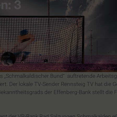
ls „Schmalkaldischer Bund“ auftretende Arbeit
ert. Der lokale TV-Sender Rennsteig TV hat die 
ekanntheitsgrads der Effenberg-Bank stellt die 
pt der VR-Bank Bad Salzungen Schmalkalden eG b