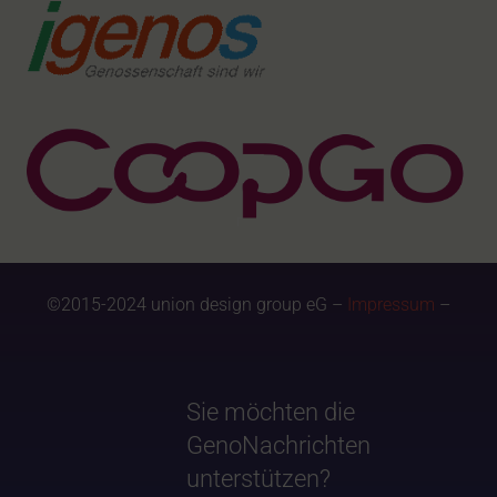
©2015-2024 union design group eG –
Impressum
–
Sie möchten die
GenoNachrichten
unterstützen?