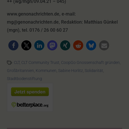
++ (wg/mgn/09.04.21 – 045)
www.genonachrichten.de, e-mail:
mg@genonachrichten.de, Redaktion: Matthias Günkel
(mgn), tel. 0176 / 26 00 60 27
CLT
,
CLT Community Trust
,
CoopGo Gnossenschaft gründen
,
Großbritannien
,
Kommunen
,
Sabine Horlitz
,
Solidarität
,
Stadtbodenstiftung