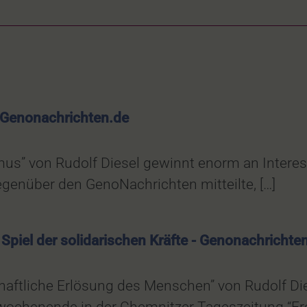
/Genonachrichten.de
us” von Rudolf Diesel gewinnt enorm an Interesse
enüber den GenoNachrichten mitteilte, […]
Spiel der solidarischen Kräfte - Genonachrichte
chaftliche Erlösung des Menschen” von Rudolf Di
twochenende in der Chemnitzer Tageszeitung “Fre