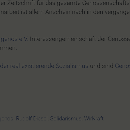
 der Zeitschrift für das gesamte Genossenschaft
rbeit ist allem Anschein nach in den vergange
igenos e.V.
Interessengemeinschaft der Genossen
mmen.
er real existierende Sozialismus
und sind
Genos
genos
,
Rudolf Diesel
,
Solidarismus
,
WirKraft