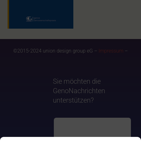
©2015-2024 union design group eG –
Impressum
–
Sie möchten die
GenoNachrichten
unterstützen?