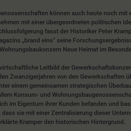
 Genossenschaften können auch heute noch mit 
ehmen mit einer übergeordneten politischen Ideo
hlussfolgerung fasst der Historiker Peter Krampe
Magazins „brand eins“ seine Forschungsergebn
n Wohnungsbaukonzern Neue Heimat im Besond
 wirtschaftliche Leitbild der Gewerkschaftskonz
n den Zwanzigerjahren von den Gewerkschaften 
nter einem gemeinsamen strategischen Überbau 
r allem Konsum- und Wohnungsbaugenossenschaft
sich im Eigentum ihrer Kunden befanden und bas
 dass sie mit einer Zentralisierung dieser Unte
 erklärte Kramper den historischen Hintergrund.