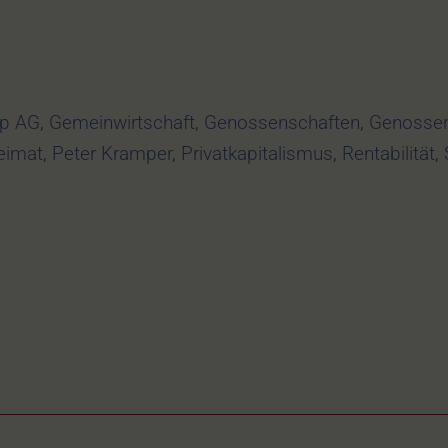
op AG
,
Gemeinwirtschaft
,
Genossenschaften
,
Genossen
eimat
,
Peter Kramper
,
Privatkapitalismus
,
Rentabilität
,