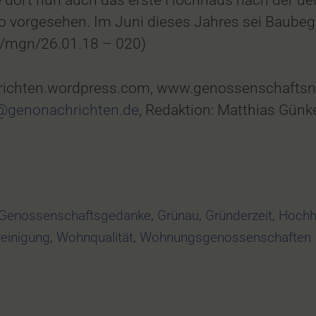
e dort nun auch das erste Hochhaus nach der deu
ro vorgesehen. Im Juni dieses Jahres sei Baube
g/mgn/26.01.18 – 020)
ichten.wordpress.com, www.genossenschaftsn
genonachrichten.de
, Redaktion: Matthias Günke
Genossenschaftsgedanke
,
Grünau
,
Gründerzeit
,
Hochh
einigung
,
Wohnqualität
,
Wohnungsgenossenschaften