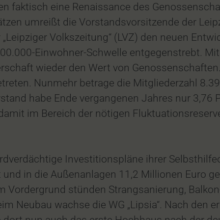
leben faktisch eine Renaissance des Genossensc
en Sätzen umreißt die Vorstandsvorsitzende der 
der „Leipziger Volkszeitung“ (LVZ) den neuen Ent
 600.000-Einwohner-Schwelle entgegenstrebt. Mi
chaft wieder den Wert von Genossenschaften. A
treten. Nunmehr betrage die Mitgliederzahl 8.3
tand habe Ende vergangenen Jahres nur 3,76 Pr
damit im Bereich der nötigen Fluktuationsreserv
ordverdächtige Investitionspläne ihrer Selbsthil
 und in die Außenanlagen 11,2 Millionen Euro g
Im Vordergrund stünden Strangsanierung, Balk
 Neubau wachse die WG „Lipsia“. Nach den ers