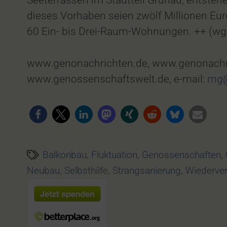
Seeterrassen im Stadtteil Grünau, entsteh
dieses Vorhaben seien zwölf Millionen Eu
60 Ein- bis Drei-Raum-Wohnungen. ++ (w
www.genonachrichten.de, www.genonachr
www.genossenschaftswelt.de, e-mail:
mg@
Balkonbau
,
Fluktuation
,
Genossenschaften
,
Neubau
,
Selbsthilfe
,
Strangsanierung
,
Wiederver