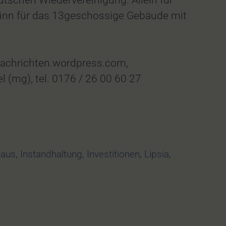
tschen Wiedervereinigung. Allein für
ginn für das 13geschossige Gebäude mit
achrichten.wordpress.com,
l (mg), tel. 0176 / 26 00 60 27
aus
,
Instandhaltung
,
Investitionen
,
Lipsia
,