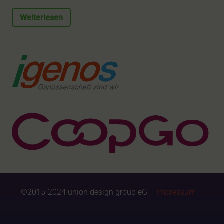
Weiterlesen
©2015-2024 union design group eG –
Impressum
–