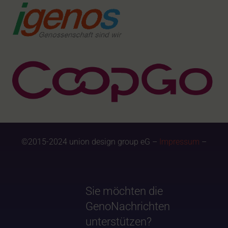
©2015-2024 union design group eG –
Impressum
–
Sie möchten die
GenoNachrichten
unterstützen?