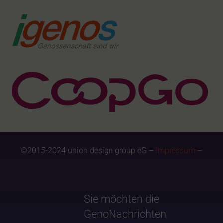
©2015-2024 union design group eG –
Impressum
–
Sie möchten die
GenoNachrichten