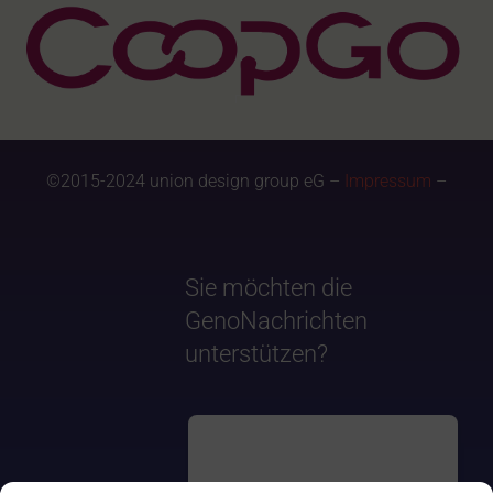
©2015-2024 union design group eG –
Impressum
–
Sie möchten die
GenoNachrichten
unterstützen?