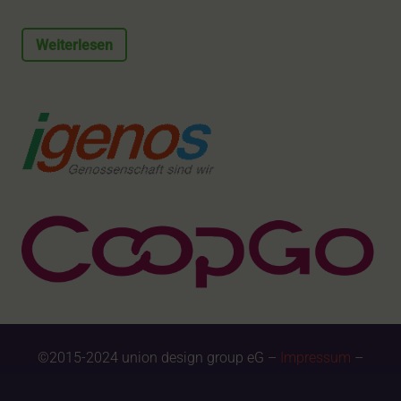
Weiterlesen
©2015-2024 union design group eG –
Impressum
–