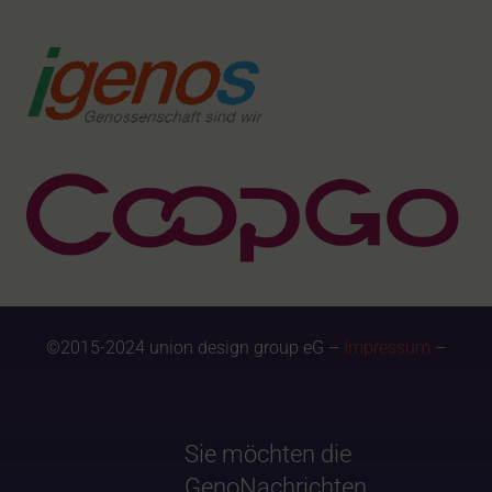
©2015-2024 union design group eG –
Impressum
–
Sie möchten die
GenoNachrichten