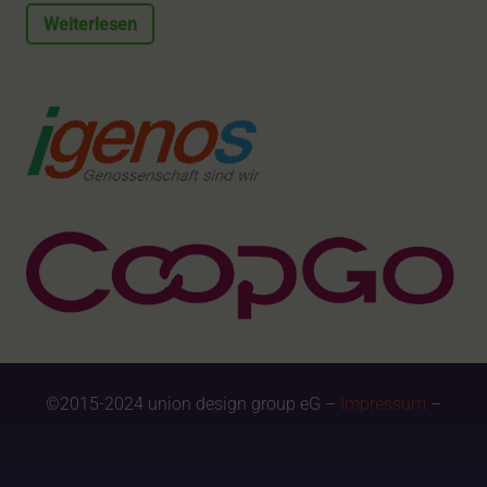
Weiterlesen
©2015-2024 union design group eG –
Impressum
–