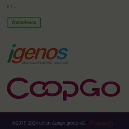
am…
Weiterlesen
©2015-2024 union design group eG –
Impressum
–