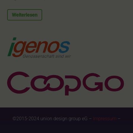
Weiterlesen
©2015-2024 union design group eG –
Impressum
–