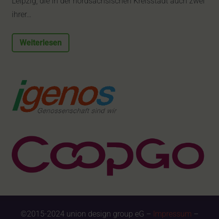
Leipzig, die in der nordsächsischen Kreisstadt auch zwei
ihrer…
Weiterlesen
©2015-2024 union design group eG –
Impressum
–