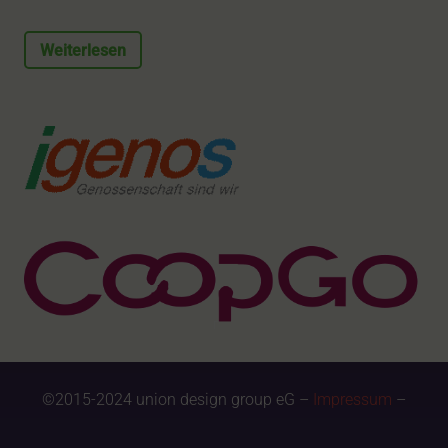
Weiterlesen
©2015-2024 union design group eG –
Impressum
–