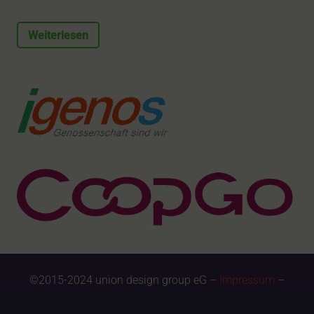
Weiterlesen
©2015-2024 union design group eG –
Impressum
–