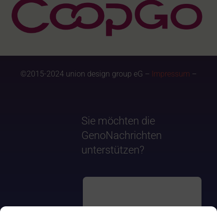
©2015-2024 union design group eG –
Impressum
–
Sie möchten die
GenoNachrichten
unterstützen?