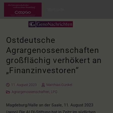
Startseite
Ostdeutsche
Agrargenossenschaften
großflächig verhökert an
„Finanzinvestoren“
11. August 2023
Matthias Günkel
Agrargenossenschaften
,
LPG
Magdeburg/Halle an der Saale, 11. August 2023
(geno).Die ALDI-Stiftung hat in Zeitz im südlichen