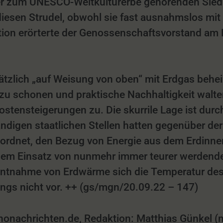
er zum UNESCO-Weltkulturerbe gehörenden Sied
diesen Strudel, obwohl sie fast ausnahmslos mit
ation erörterte der Genossenschaftsvorstand am
zlich „auf Weisung von oben“ mit Erdgas beheiz
 zu schonen und praktische Nachhaltigkeit walt
tensteigerungen zu. Die skurrile Lage ist durch
digen staatlichen Stellen hatten gegenüber der 
net, den Bezug von Energie aus dem Erdinnere
 dem Einsatz von nunmehr immer teurer werden
 Entnahme von Erdwärme sich die Temperatur de
ings nicht vor. ++ (gs/mgn/20.09.22 – 147)
achrichten.de, Redaktion: Matthias Günkel (mg