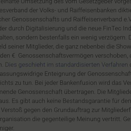
ngelhafte Umsetzung des vom Gesetzgeber vorg
verband der Volks- und Raiffeisenbanken diktier
her Genossenschafts und Raiffeisenverband e.V.
der durch Digitalisierung und die neue FinTec In
alten, sondern bestenfalls ein wenig verzögern. 
Geld seiner Mitglieder, die ganz nebenbei die Sho
den € Genossenschaftsvermögen verschoben, da
n.
Dies geschieht im standardisierten Verfahren
fassungswidrige Enteignung der Genossenschafts
chts zu tun. Bei jeder Bankenfusion wird das 
mende Genossenschaft übertragen. Die Mitgliede
aus. Es gibt auch keine Bestandsgarantie für den
n Verstoß gegen den Grundauftrag zur Mitgliede
nisation die gegenteilige Meinung vertritt. Gef
niger.