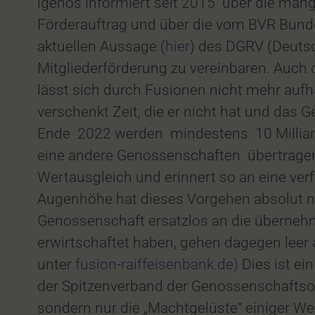
igenos informiert seit 2015 über die ma
Förderauftrag und über die vom BVR Bundes
aktuellen Aussage (
hier
) des DGRV (Deutsc
Mitgliederförderung zu vereinbaren. Auch 
lässt sich durch Fusionen nicht mehr aufh
verschenkt Zeit, die er nicht hat und das 
Ende 2022 werden mindestens 10 Milliar
eine andere Genossenschaften übertrage
Wertausgleich und erinnert so an eine ver
Augenhöhe hat dieses Vorgehen absolut ni
Genossenschaft ersatzlos an die überneh
erwirtschaftet haben, gehen dagegen leer 
unter
fusion-raiffeisenbank.de)
Dies ist ei
der Spitzenverband der Genossenschaftsorga
sondern nur die „Machtgelüste“ einiger We