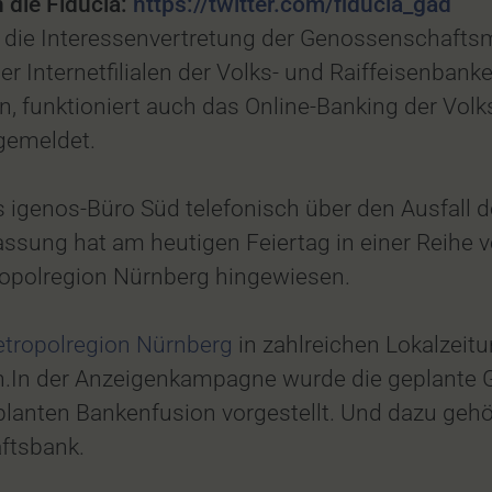
 die Fiducia:
https://twitter.com/fiducia_gad
. die Interessenvertretung der Genossenschaftsm
r Internetfilialen der Volks- und Raiffeisenbanke
en, funktioniert auch das Online-Banking der Vol
gemeldet.
igenos-Büro Süd telefonisch über den Ausfall der 
ssung hat am heutigen Feiertag in einer Reihe v
opolregion Nürnberg hingewiesen.
etropolregion Nürnberg
in zahlreichen Lokalzeit
In der Anzeigenkampagne wurde die geplante G
lanten Bankenfusion vorgestellt. Und dazu gehö
ftsbank.