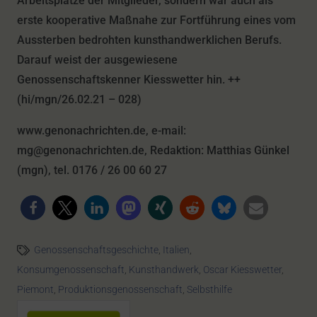
Arbeitsplätze
der Mitglieder, sondern war auch als
erste kooperative Maßnahe zur Fortführung eines vom
Aussterben bedrohten kunsthandwerklichen Berufs.
Darauf weist der ausgewiesene
Genossenschaftskenner Kiesswetter hin. ++
(hi/mgn/26.02.21 – 028)
www.genonachrichten.de, e-mail:
mg@genonachrichten.de, Redaktion: Matthias Günkel
(mgn), tel. 0176 / 26 00 60 27
Genossenschaftsgeschichte
,
Italien
,
Konsumgenossenschaft
,
Kunsthandwerk
,
Oscar Kiesswetter
,
Piemont
,
Produktionsgenossenschaft
,
Selbsthilfe