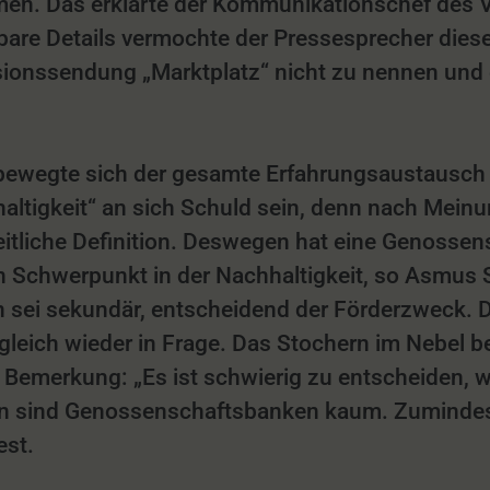
men. Das erklärte der Kommunikationschef des 
bare Details vermochte der Pressesprecher dies
onssendung „Marktplatz“ nicht zu nennen und e
 bewegte sich der gesamte Erfahrungsaustausch i
haltigkeit“ an sich Schuld sein, denn nach Meinun
heitliche Definition. Deswegen hat eine Genossens
n Schwerpunkt in der Nachhaltigkeit, so Asmus 
n sei sekundär, entscheidend der Förderzweck. Da
ich wieder in Frage. Das Stochern im Nebel bes
n Bemerkung: „Es ist schwierig zu entscheiden,
gen sind Genossenschaftsbanken kaum. Zumindest 
est.