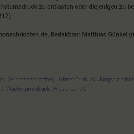
stumsdruck zu entlasten oder diejenigen zu bete
217)
achrichten.de, Redaktion: Matthias Günkel (mg
im
,
Genossenschaften
,
Jahresrückblick
,
Jungsozialist
ät
,
Wachstumsdruck
,
Wissenschaft