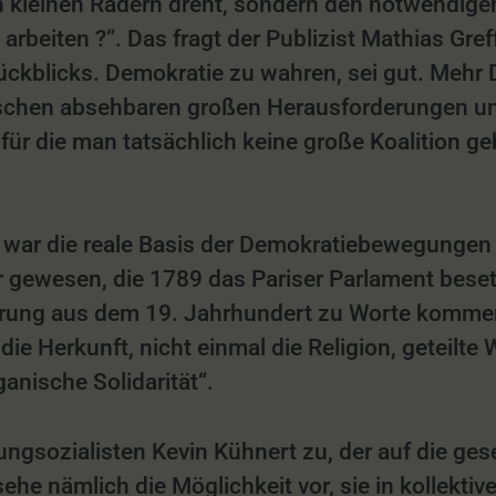
 an kleinen Rädern dreht, sondern den notwendig
 arbeiten ?“. Das fragt der Publizist Mathias 
ckblicks. Demokratie zu wahren, sei gut. Mehr 
wischen absehbaren großen Herausforderungen u
für die man tatsächlich keine große Koalition geb
sie war die reale Basis der Demokratiebewegungen
 gewesen, die 1789 das Pariser Parlament besetz
lärung aus dem 19. Jahrhundert zu Worte komme
t die Herkunft, nicht einmal die Religion, getei
ganische Solidarität“.
ungsozialisten Kevin Kühnert zu, der auf die ges
e nämlich die Möglichkeit vor, sie in kollekti