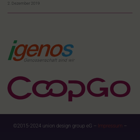
2. Dezember 2019
©2015-2024 union design group eG –
Impressum
–