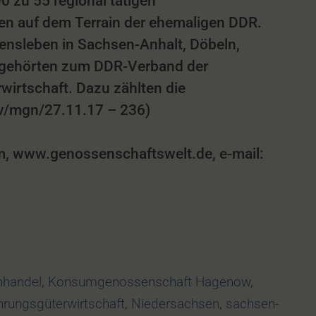
 zu 55 regional tätigen
n auf dem Terrain der ehemaligen DDR.
nsleben in Sachsen-Anhalt, Döbeln,
m gehörten zum DDR-Verband der
rtschaft. Dazu zählten die
mv/mgn/27.11.17 – 236)
 www.genossenschaftswelt.de, e-mail:
6
hhandel
,
Konsumgenossenschaft Hagenow
,
rungsgüterwirtschaft
,
Niedersachsen
,
sachsen-