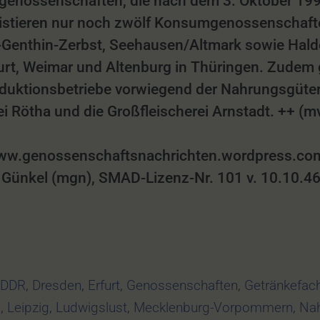
enossenschaften, die nach dem 3. Oktober 1990
istieren nur noch zwölf Konsumgenossenschafte
enthin-Zerbst, Seehausen/Altmark sowie Halde
furt, Weimar und Altenburg in Thüringen. Zude
ktionsbetriebe vorwiegend der Nahrungsgüterwi
 Rötha und die Großfleischerei Arnstadt. ++ (
w.genossenschaftsnachrichten.wordpress.com,
Günkel (mgn), SMAD-Lizenz-Nr. 101 v. 10.10.4
,
DDR
,
Dresden
,
Erfurt
,
Genossenschaften
,
Getränkefac
l
,
Leipzig
,
Ludwigslust
,
Mecklenburg-Vorpommern
,
Nah