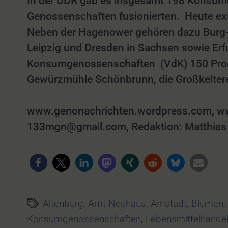
In der DDR gab es insgesamt 198 Konsumg
Genossenschaften fusionierten. Heute ex
Neben der Hagenower gehören dazu Burg-G
Leipzig und Dresden in Sachsen sowie Er
Konsumgenossenschaften (VdK) 150 Produ
Gewürzmühle Schönbrunn, die Großkelterei
www.genonachrichten.wordpress.com, ww
133mgn@gmail.com, Redaktion: Matthias 
Altenburg
,
Amt Neuhaus
,
Arnstadt
,
Blumen
Konsumgenossenschaften
,
Lebensmittelhande